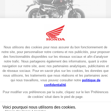
125 cm³
2025
Monkey 2025
4449€
Garantie 6 ans