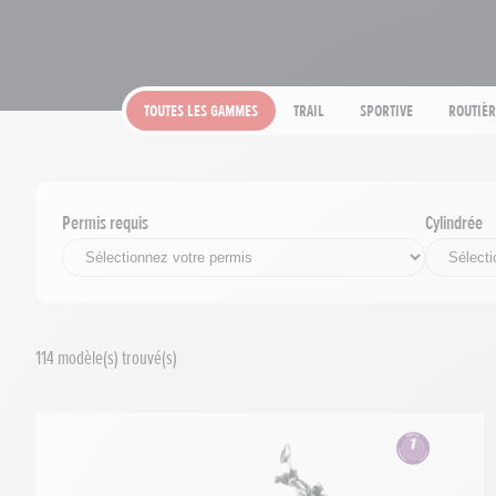
Toutes les gammes
Trail
Sportive
Routièr
Permis requis
Cylindrée
114
modèle(s) trouvé(s)