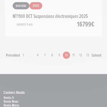
Routière
2025
NT1100 DCT Suspensions électroniques 2025
16799€
Garantie 6 ans
Précédent
Suivant
1
…
4
7
8
9
10
11
12
13
L'univers Honda
Honda.fr
Honda News
Honda Motos