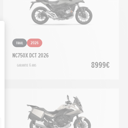
Trail
2026
NC750X DCT 2026
8999€
Garantie 6 ans