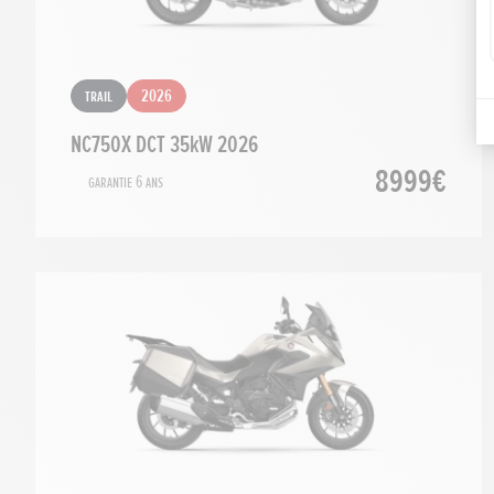
Trail
2026
NC750X DCT 35kW 2026
8999€
Garantie 6 ans