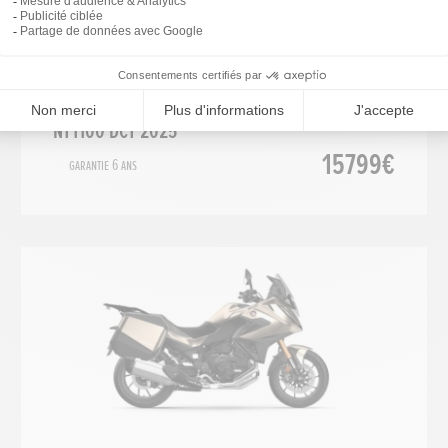
Routière
2025
NT1100 DCT 2025
15799€
Garantie 6 ans