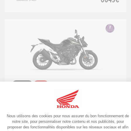
Roadster
2025
CB1000 Hornet 2025
10599€
Garantie 6 ans