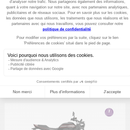
Roadster
2025
CB1000 Hornet SP 2025
11799€
Garantie 6 ans