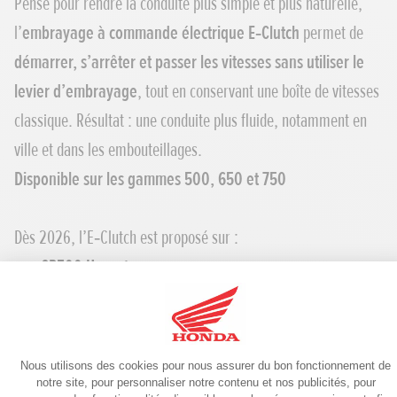
Pensé pour rendre la conduite plus simple et plus naturelle,
l’
embrayage à commande électrique E‑Clutch
permet de
démarrer, s’arrêter et passer les vitesses sans utiliser le
levier d’embrayage
, tout en conservant une boîte de vitesses
classique. Résultat : une conduite plus fluide, notamment en
ville et dans les embouteillages.
Disponible sur les gammes 500, 650 et 750
Dès 2026, l’E‑Clutch est proposé sur :
CB500 Hornet
CBR500R
NX500
Une bonne nouvelle pour les
titulaires du permis A2
, qui
peuvent ainsi profiter d’un
confort d’utilisation inégalable
.