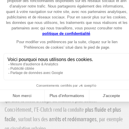
Le système laisse toujours la possibilité d’utiliser l’embrayage
de manière classique, selon vos préférences.
Honda étend également cette technologie à sa gamme 750.
L’E‑Clutch est désormais disponible sur :
CB750 Hornet
XL750 Transalp
Sur ces modèles, le système
E‑Clutch
fonctionne en parfaite
harmonie avec un
accélérateur à commande électronique
qui aide la moto à réagir de manière plus douce.
Concrètement, l’E-Clutch rend la conduite
plus fluide et plus
facile
, surtout lors des
arrêts et redémarrages
, par exemple
en circulation urbaine.